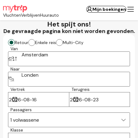
Mijn boekingen
Vluchten
Verblijven
Huurauto
Het spijt ons!
De gevraagde pagina kon niet worden gevonden.
Retour
Enkele reis
Multi-City
Van
Amsterdam
Naar
Londen
Vertrek
Terugreis
Passagiers
1 volwassene
Klasse